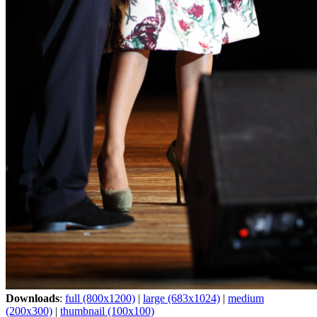
Downloads
:
full (800x1200)
|
large (683x1024)
|
medium
(200x300)
|
thumbnail (100x100)