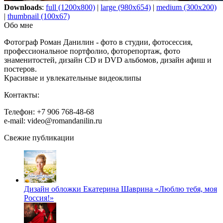
Downloads
:
full (1200x800)
|
large (980x654)
|
medium (300x200)
|
thumbnail (100x67)
Обо мне
Фотограф Роман Данилин - фото в студии, фотосессия,
профессиональное портфолио, фоторепортаж, фото
знаменитостей, дизайн CD и DVD альбомов, дизайн афиш и
постеров.
Красивые и увлекательные видеоклипы
Контакты:
Телефон: +7 906 768-48-68
e-mail: video@romandanilin.ru
Свежие публикации
Дизайн обложки Екатерина Шаврина «Люблю тебя, моя
Россия!»