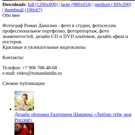
Downloads
:
full (1200x800)
|
large (980x654)
|
medium (300x200)
|
thumbnail (100x67)
Обо мне
Фотограф Роман Данилин - фото в студии, фотосессия,
профессиональное портфолио, фоторепортаж, фото
знаменитостей, дизайн CD и DVD альбомов, дизайн афиш и
постеров.
Красивые и увлекательные видеоклипы
Контакты:
Телефон: +7 906 768-48-68
e-mail: video@romandanilin.ru
Свежие публикации
Дизайн обложки Екатерина Шаврина «Люблю тебя, моя
Россия!»