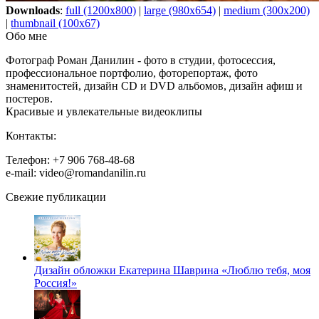
Downloads
:
full (1200x800)
|
large (980x654)
|
medium (300x200)
|
thumbnail (100x67)
Обо мне
Фотограф Роман Данилин - фото в студии, фотосессия,
профессиональное портфолио, фоторепортаж, фото
знаменитостей, дизайн CD и DVD альбомов, дизайн афиш и
постеров.
Красивые и увлекательные видеоклипы
Контакты:
Телефон: +7 906 768-48-68
e-mail: video@romandanilin.ru
Свежие публикации
Дизайн обложки Екатерина Шаврина «Люблю тебя, моя
Россия!»