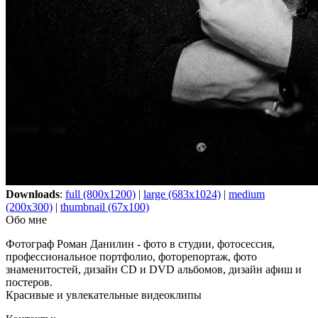
Downloads
:
full (800x1200)
|
large (683x1024)
|
medium
(200x300)
|
thumbnail (67x100)
Обо мне
Фотограф Роман Данилин - фото в студии, фотосессия,
профессиональное портфолио, фоторепортаж, фото
знаменитостей, дизайн CD и DVD альбомов, дизайн афиш и
постеров.
Красивые и увлекательные видеоклипы