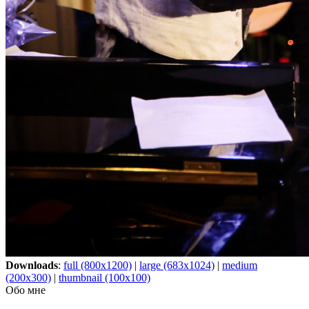
Downloads
:
full (800x1200)
|
large (683x1024)
|
medium
(200x300)
|
thumbnail (100x100)
Обо мне