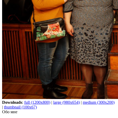
Downloads
:
full (1200x800)
|
large (980x654)
|
medium (300x200)
|
thumbnail (100x67)
Обо мне