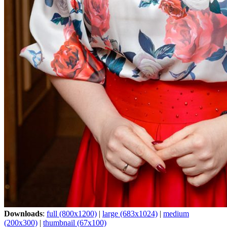
Downloads
:
full (800x1200)
|
large (683x1024)
|
medium
(200x300)
|
thumbnail (67x100)