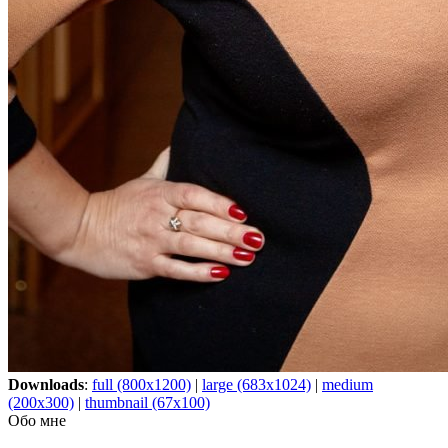
Downloads
:
full (800x1200)
|
large (683x1024)
|
medium
(200x300)
|
thumbnail (67x100)
Обо мне