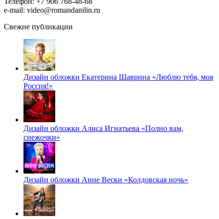
Телефон: +7 906 768-48-68
e-mail: video@romandanilin.ru
Свежие публикации
Дизайн обложки Екатерина Шаврина «Люблю тебя, моя
Россия!»
Дизайн обложки Алиса Игнатьева «Полно вам,
снежочки»
Дизайн обложки Анне Вески «Колдовская ночь»