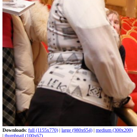
Downloads
:
full (1155x770)
|
large (980x654)
|
medium (300x200)
|
thumbnail (100x67)