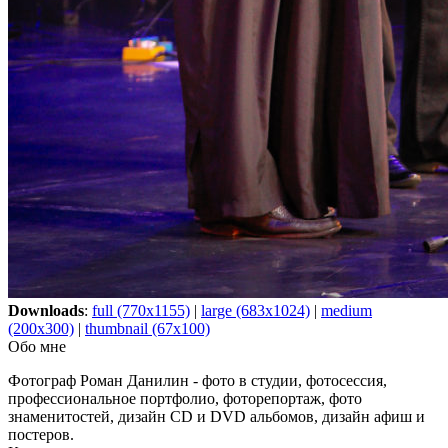
Downloads
:
full (770x1155)
|
large (683x1024)
|
medium
(200x300)
|
thumbnail (67x100)
Обо мне
Фотограф Роман Данилин - фото в студии, фотосессия,
профессиональное портфолио, фоторепортаж, фото
знаменитостей, дизайн CD и DVD альбомов, дизайн афиш и
постеров.