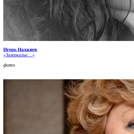
Игорь Наджиев
«Зазеркалье…»
фото