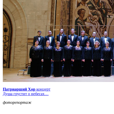
Патриарший Хор
концерт
Душа грустит о небесах…
фоторепортаж