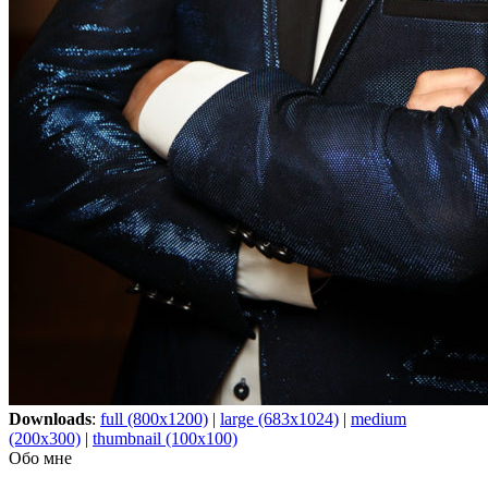
Downloads
:
full (800x1200)
|
large (683x1024)
|
medium
(200x300)
|
thumbnail (100x100)
Обо мне