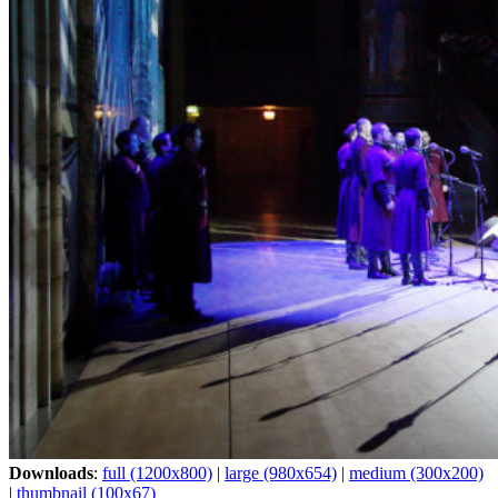
Downloads
:
full (1200x800)
|
large (980x654)
|
medium (300x200)
|
thumbnail (100x67)