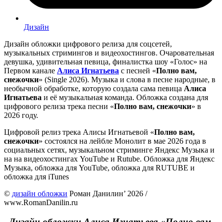
Дизайн
Дизайн обложки цифрового релиза для соцсетей,
музыкальных стримингов и видеохостингов. Очаровательная
девушка, удивительная певица, финалистка шоу «Голос» на
Первом канале
Алиса Игнатьева
с песней «
Полно вам,
снежочки
» (Single 2026). Музыка и слова в песне народные, в
необычной обработке, которую создала сама певица
Алиса
Игнатьева
и её музыкальная команда. Обложка создана для
цифрового релиза трека песни «
Полно вам, снежочки
» в
2026 году.
Цифровой релиз трека Алисы Игнатьевой «
Полно вам,
снежочки
» состоялся на лейбле Монолит в мае 2026 года в
социальных сетях, музыкальном стриминге Яндекс Музыка и
на на видеохостингах YouTube и Rutube. Обложка для Яндекс
Музыка, обложка для YouTube, обложка для RUTUBE и
обложка для iTunes
©
дизайн обложки
Роман Данилин’ 2026 /
www.RomanDanilin.ru
Дизайн обложки Алиса Игнатьева «Полно вам,