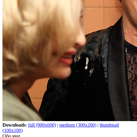
Downloads
:
full (900x600)
|
medium (300x200)
|
thumbnail
(100x100)
Обо мне