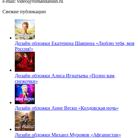
e-mail: video@romandanilin.ru
Свежие публикации
Дизайн обложки Екатерина Шаврина «Люблю тебя, моя
Россия!»
Дизайн обложки Алиса Игнатьева «Полно вам,
снежочки»
Дизайн обложки Анне Вески «Колдовская ночь»
Дизайн обложки Михаил Муромов «Афганистан»