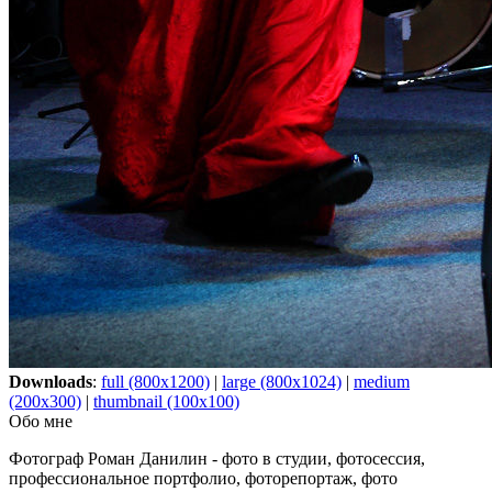
Downloads
:
full (800x1200)
|
large (800x1024)
|
medium
(200x300)
|
thumbnail (100x100)
Обо мне
Фотограф Роман Данилин - фото в студии, фотосессия,
профессиональное портфолио, фоторепортаж, фото