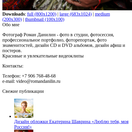
Downloads
:
full (800x1200)
|
large (683x1024)
|
medium
(200x300)
|
thumbnail (100x100)
Обо мне
Фотограф Роман Данилин - фото в студии, фотосессия,
профессиональное портфолио, фоторепортаж, фото
знаменитостей, дизайн CD и DVD альбомов, дизайн афиш и
постеров.
Красивые и увлекательные видеоклипы
Контакты:
Телефон: +7 906 768-48-68
e-mail: video@romandanilin.ru
Свежие публикации
Дизайн обложки Екатерина Шаврина «Люблю тебя, моя
Россия!»