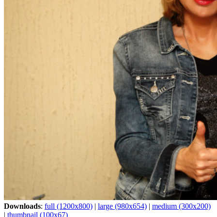
Downloads
:
full (1200x800)
|
large (980x654)
|
medium (300x200)
|
thumbnail (100x67)