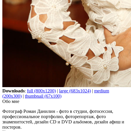
Downloads
:
full (800x1200)
|
large (683x1024)
|
medium
(200x300)
|
thumbnail (67x100)
Обо мне
Фотограф Роман Данилин - фото в студии, фотосессия,
профессиональное портфолио, фоторепортаж, фото
знаменитостей, дизайн CD и DVD альбомов, дизайн афиш и
постеров.