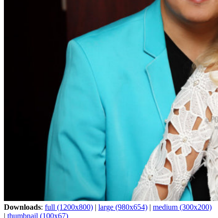
Downloads
:
full (1200x800)
|
large (980x654)
|
medium (300x200)
|
thumbnail (100x67)