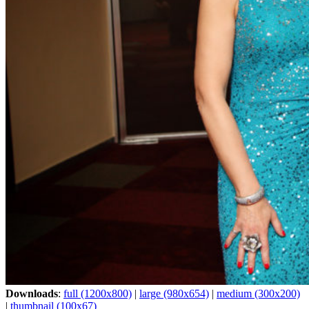
Downloads
:
full (1200x800)
|
large (980x654)
|
medium (300x200)
|
thumbnail (100x67)