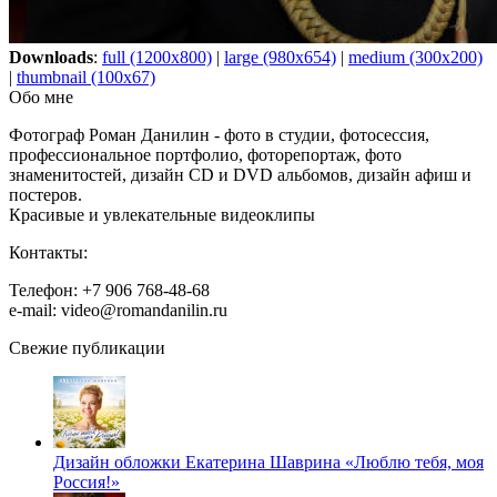
Downloads
:
full (1200x800)
|
large (980x654)
|
medium (300x200)
|
thumbnail (100x67)
Обо мне
Фотограф Роман Данилин - фото в студии, фотосессия,
профессиональное портфолио, фоторепортаж, фото
знаменитостей, дизайн CD и DVD альбомов, дизайн афиш и
постеров.
Красивые и увлекательные видеоклипы
Контакты:
Телефон: +7 906 768-48-68
e-mail: video@romandanilin.ru
Свежие публикации
Дизайн обложки Екатерина Шаврина «Люблю тебя, моя
Россия!»