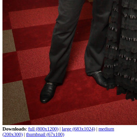
Downloads
:
full (800x1200)
|
large (683x1024)
|
medium
(200x300)
|
thumbnail (67x100)