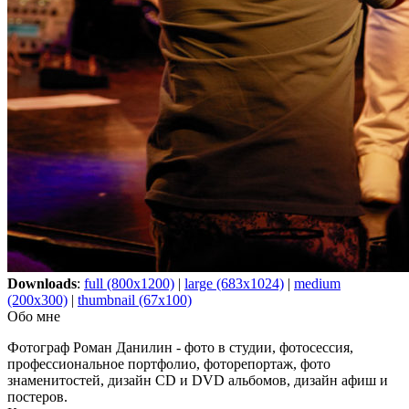
Downloads
:
full (800x1200)
|
large (683x1024)
|
medium
(200x300)
|
thumbnail (67x100)
Обо мне
Фотограф Роман Данилин - фото в студии, фотосессия,
профессиональное портфолио, фоторепортаж, фото
знаменитостей, дизайн CD и DVD альбомов, дизайн афиш и
постеров.