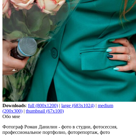
Downloads
:
full (800x1200)
|
large (683x1024)
|
medium
(200x300)
|
thumbnail (67x100)
Обо мне
Фотограф Роман Данилин - фото в студии, фотосессия,
профессиональное портфолио, фоторепортаж, фото