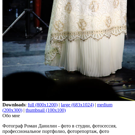
Downloads
:
full (800x1200)
|
large (683x1024)
|
medium
(200x300)
|
thumbnail (100x100)
Обо мне
Фотограф Роман Данилин - фото в студии, фотосессия,
профессиональное портфолио, фоторепортаж, фото