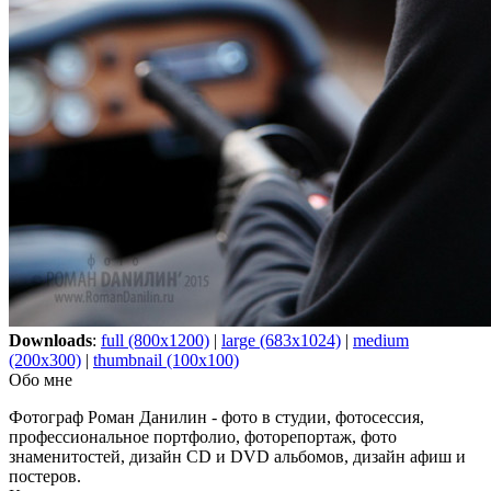
Downloads
:
full (800x1200)
|
large (683x1024)
|
medium
(200x300)
|
thumbnail (100x100)
Обо мне
Фотограф Роман Данилин - фото в студии, фотосессия,
профессиональное портфолио, фоторепортаж, фото
знаменитостей, дизайн CD и DVD альбомов, дизайн афиш и
постеров.