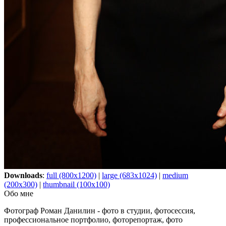
Downloads
:
full (800x1200)
|
large (683x1024)
|
medium
(200x300)
|
thumbnail (100x100)
Обо мне
Фотограф Роман Данилин - фото в студии, фотосессия,
профессиональное портфолио, фоторепортаж, фото