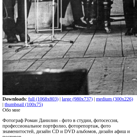
Downloads
:
full (1068x803)
|
large (980x737)
|
medium (300x226)
|
thumbnail (100x75)
Обо мне
Фотограф Роман Данилин - фото в студии, фотосессия,
профессиональное портфолио, фоторепортаж, фото
знаменитостей, дизайн CD и DVD альбомов, дизайн афиш и
постеров.