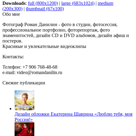
Downloads
:
full (800x1200)
|
large (683x1024)
|
medium
(200x300)
|
thumbnail (67x100)
Обо мне
Фотограф Роман Данилин - фото в студии, фотосессия,
профессиональное портфолио, фоторепортаж, фото
знаменитостей, дизайн CD и DVD альбомов, дизайн афиш и
постеров.
Красивые и увлекательные видеоклипы
Контакты:
Телефон: +7 906 768-48-68
e-mail: video@romandanilin.ru
Свежие публикации
Дизайн обложки Екатерина Шаврина «Люблю тебя, моя
Россия!»