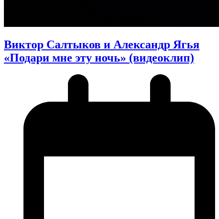
Виктор Салтыков и Александр Ягья
«Подари мне эту ночь» (видеоклип)