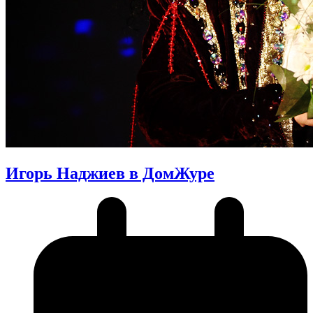
Игорь Наджиев в ДомЖуре