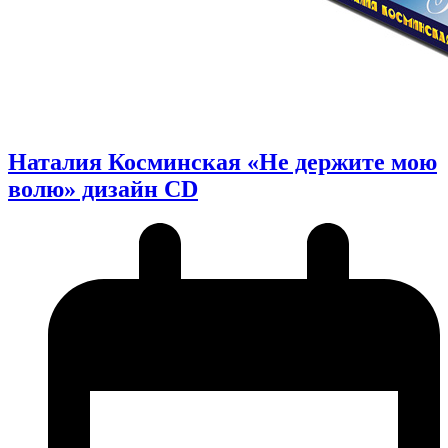
Наталия Косминская «Не держите мою
волю» дизайн CD