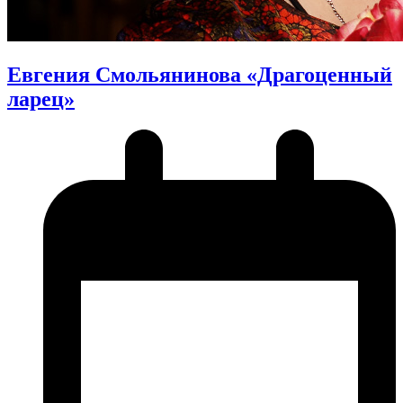
Евгения Смольянинова «Драгоценный
ларец»