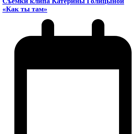
Съёмки клипа Катерины Голицыной
«Как ты там»