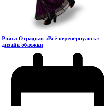
Раиса Отрадная «Всё перевернулось»
дизайн обложки