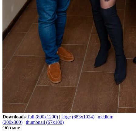
Downloads
:
full (800x1200)
|
large (683x1024)
|
medium
(200x300)
|
thumbnail (67x100)
Обо мне