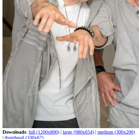
Downloads
:
full (1200x800)
|
large (980x654)
|
medium (300x200)
|
thumbnail (100x67)