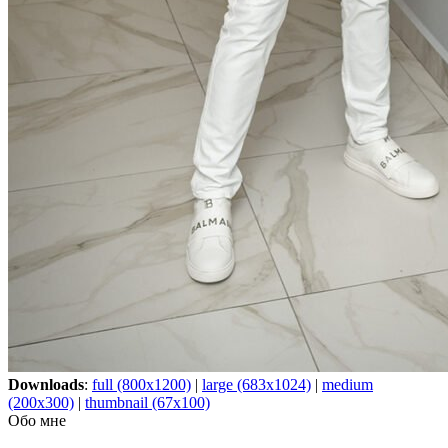
Downloads
:
full (800x1200)
|
large (683x1024)
|
medium
(200x300)
|
thumbnail (67x100)
Обо мне