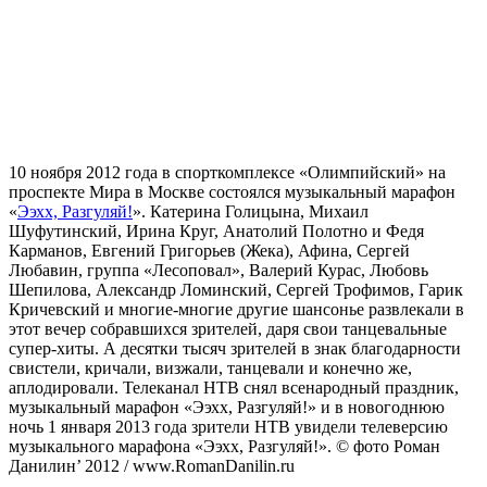
10 ноября 2012 года в спорткомплексе «Олимпийский» на
проспекте Мира в Москве состоялся музыкальный марафон
«
Ээхх, Разгуляй!
». Катерина Голицына, Михаил
Шуфутинский, Ирина Круг, Анатолий Полотно и Федя
Карманов, Евгений Григорьев (Жека), Афина, Сергей
Любавин, группа «Лесоповал», Валерий Курас, Любовь
Шепилова, Александр Ломинский, Сергей Трофимов, Гарик
Кричевский и многие-многие другие шансонье развлекали в
этот вечер собравшихся зрителей, даря свои танцевальные
супер-хиты. А десятки тысяч зрителей в знак благодарности
свистели, кричали, визжали, танцевали и конечно же,
аплодировали. Телеканал НТВ снял всенародный праздник,
музыкальный марафон «Ээхх, Разгуляй!» и в новогоднюю
ночь 1 января 2013 года зрители НТВ увидели телеверсию
музыкального марафона «Ээхх, Разгуляй!». © фото Роман
Данилин’ 2012 / www.RomanDanilin.ru