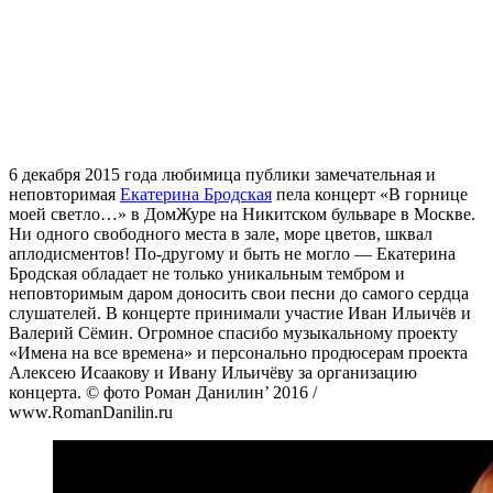
6 декабря 2015 года любимица публики замечательная и
неповторимая
Екатерина Бродская
пела концерт «В горнице
моей светло…» в ДомЖуре на Никитском бульваре в Москве.
Ни одного свободного места в зале, море цветов, шквал
аплодисментов! По-другому и быть не могло — Екатерина
Бродская обладает не только уникальным тембром и
неповторимым даром доносить свои песни до самого сердца
слушателей. В концерте принимали участие Иван Ильичёв и
Валерий Сёмин. Огромное спасибо музыкальному проекту
«Имена на все времена» и персонально продюсерам проекта
Алексею Исаакову и Ивану Ильичёву за организацию
концерта. © фото Роман Данилин’ 2016 /
www.RomanDanilin.ru