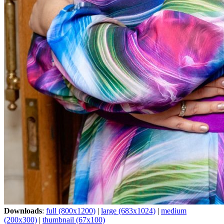
Downloads
:
full (800x1200)
|
large (683x1024)
|
medium
(200x300)
|
thumbnail (67x100)