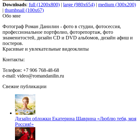
Downloads
:
full (1200x800)
|
large (980x654)
|
medium (300x200)
|
thumbnail (100x67)
Обо мне
Фотограф Роман Данилин - фото в студии, фотосессия,
профессиональное портфолио, фоторепортаж, фото
знаменитостей, дизайн CD и DVD альбомов, дизайн афиш и
постеров.
Красивые и увлекательные видеоклипы
Контакты:
Телефон: +7 906 768-48-68
e-mail: video@romandanilin.ru
Свежие публикации
Дизайн обложки Екатерина Шаврина «Люблю тебя, моя
Россия!»