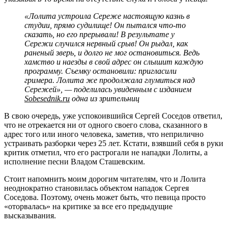
«Лолита устроила Сереже настоящую казнь в
студии, прямо судилище! Он пытался что-то
сказать, но его прерывали! В результате у
Сережи случился нервный срыв! Он рыдал, как
раненый зверь, и долго не мог остановиться. Ведь
хамство и наезды в свой адрес он слышит каждую
программу. Съемку остановили: пригласили
гримера. Лолита же продолжала глумиться над
Сережей», — поделилась увиденным с изданием
Sobesednik.ru
одна из зрительниц
В свою очередь, уже успокоившийся Сергей Соседов ответил,
что не отрекается ни от одного своего слова, сказанного в
адрес того или иного человека, заметив, что неприлично
устраивать разборки через 25 лет. Кстати, взявший себя в руки
критик отметил, что его растрогали не нападки Лолиты, а
исполнение песни Владом Сташевским.
Стоит напомнить моим дорогим читателям, что и Лолита
неоднократно становилась объектом нападок Сергея
Соседова. Поэтому, очень может быть, что певица просто
«оторвалась» на критике за все его предыдущие
высказывания.