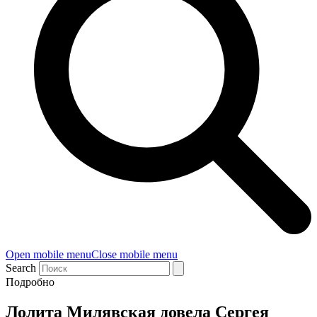
Open mobile menu
Close mobile menu
Search
Подробно
Лолита Милявская довела Сергея