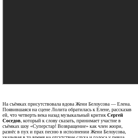
На съёмках присутствовала вдова Жени Белоусова — Елена.
Появившаяся на сцене Лолита обратилась к Елене, рассказав
ей, что четверть века назад музыкальный критик
Сергей
Соседов
, который к слову сказать, принимает участие в
съёмках шоу «Суперстар! Возвращение» как член жюри,
разнёс в пух и прах песню в исполнении Жени Белоусова,
указывая в то время на отсутствие слуха и голоса у певца.