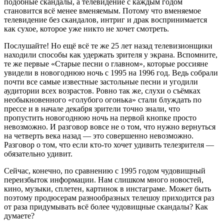
подобные скандалы, а телевидение с каждым годом
становится всё менее вменяемым. Потому что вменяемое
телевидение без скандалов, интриг и драк воспринимается
как сухое, которое уже никто не хочет смотреть.
Послушайте! Но ещё всё те же 25 лет назад телевизионщики
находили способы как удержать зрителя у экрана. Вспомните,
те же первые «Старые песни о главном», которые россияне
увидели в новогоднюю ночь с 1995 на 1996 год. Ведь собрали
почти все самые известные застольные песни и угодили
аудитории всех возрастов. Ровно так же, слухи о съёмках
необыкновенного «голубого огонька» стали блуждать по
прессе и в начале декабря зрители точно знали, что
пропустить новогоднюю ночь на первой кнопке просто
невозможно. И разговор вовсе не о том, что нужно вернуться
на четверть века назад — это совершенно невозможно.
Разговор о том, что если кто-то хочет удивить телезрителя —
обязательно удивит.
Сейчас, конечно, по сравнению с 1995 годом чудовищный
переизбыток информации. Нам слишком много новостей,
кино, музыки, сплетен, картинок в инстаграме. Может быть
поэтому продюсерам разнообразных телешоу приходится раз
от раза придумывать всё более чудовищные скандалы? Как
думаете?