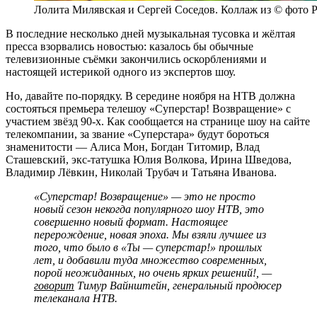
Лолита Милявская и Сергей Соседов. Коллаж из © фото 
В последние несколько дней музыкальная тусовка и жёлтая
пресса взорвались новостью: казалось бы обычные
телевизионные съёмки закончились оскорблениями и
настоящей истерикой одного из экспертов шоу.
Но, давайте по-порядку. В середине ноября на НТВ должна
состояться премьера телешоу «Суперстар! Возвращение» с
участием звёзд 90-х. Как сообщается на странице шоу на сайте
телекомпании, за звание «Суперстара» будут бороться
знаменитости — Алиса Мон, Богдан Титомир, Влад
Сташевский, экс-татушка Юлия Волкова, Ирина Шведова,
Владимир Лёвкин, Николай Трубач и Татьяна Иванова.
«Суперстар! Возвращение» — это не просто
новый сезон некогда популярного шоу НТВ, это
совершенно новый формат. Настоящее
перерождение, новая эпоха. Мы взяли лучшее из
того, что было в «Ты — суперстар!» прошлых
лет, и добавили туда множество современных,
порой неожиданных, но очень ярких решений!, —
говорит
Тимур Вайнштейн, генеральный продюсер
телеканала НТВ.