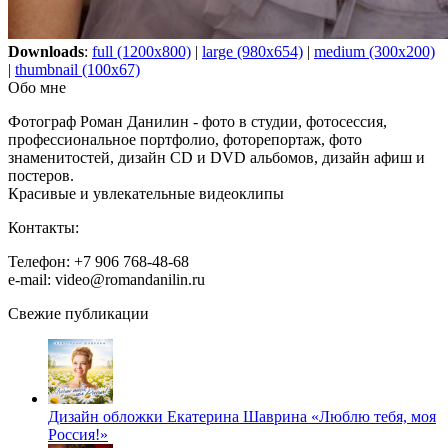
Downloads
:
full (1200x800)
|
large (980x654)
|
medium (300x200)
|
thumbnail (100x67)
Обо мне
Фотограф Роман Данилин - фото в студии, фотосессия,
профессиональное портфолио, фоторепортаж, фото
знаменитостей, дизайн CD и DVD альбомов, дизайн афиш и
постеров.
Красивые и увлекательные видеоклипы
Контакты:
Телефон: +7 906 768-48-68
e-mail: video@romandanilin.ru
Свежие публикации
Дизайн обложки Екатерина Шаврина «Люблю тебя, моя
Россия!»