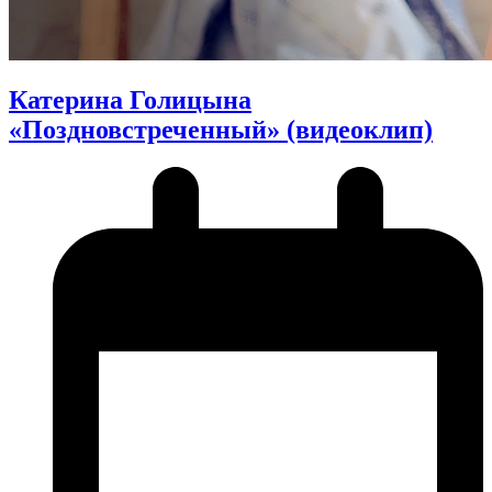
Катерина Голицына
«Поздновстреченный» (видеоклип)