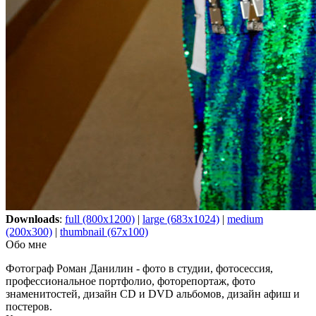
Downloads
:
full (800x1200)
|
large (683x1024)
|
medium
(200x300)
|
thumbnail (67x100)
Обо мне
Фотограф Роман Данилин - фото в студии, фотосессия,
профессиональное портфолио, фоторепортаж, фото
знаменитостей, дизайн CD и DVD альбомов, дизайн афиш и
постеров.