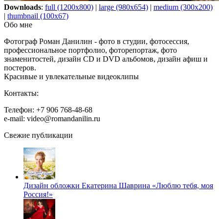
Downloads
:
full (1200x800)
|
large (980x654)
|
medium (300x200)
|
thumbnail (100x67)
Обо мне
Фотограф Роман Данилин - фото в студии, фотосессия,
профессиональное портфолио, фоторепортаж, фото
знаменитостей, дизайн CD и DVD альбомов, дизайн афиш и
постеров.
Красивые и увлекательные видеоклипы
Контакты:
Телефон: +7 906 768-48-68
e-mail: video@romandanilin.ru
Свежие публикации
Дизайн обложки Екатерина Шаврина «Люблю тебя, моя
Россия!»