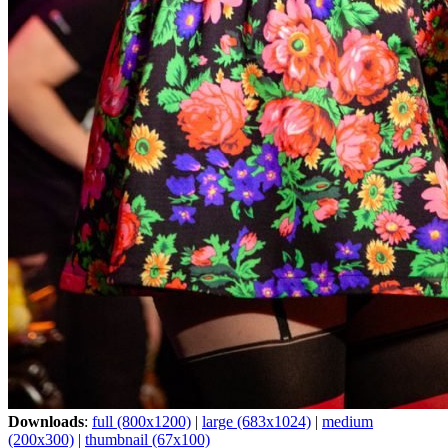
Downloads
:
full (800x1200)
|
large (683x1024)
|
medium
(200x300)
|
thumbnail (67x100)