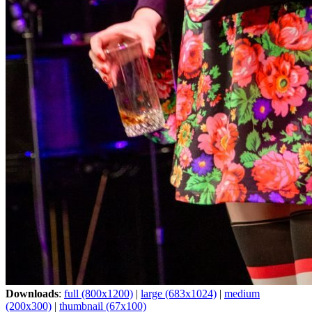
Downloads
:
full (800x1200)
|
large (683x1024)
|
medium
(200x300)
|
thumbnail (67x100)